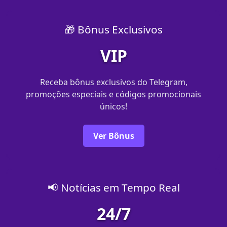
🎁 Bônus Exclusivos
VIP
Receba bônus exclusivos do Telegram,
promoções especiais e códigos promocionais
únicos!
Ver Bônus
📢 Notícias em Tempo Real
24/7