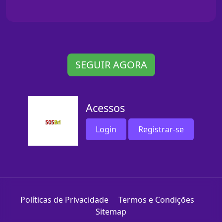
SEGUIR AGORA
Acessos
Login
Registrar-se
Políticas de Privacidade
Termos e Condições
Sitemap