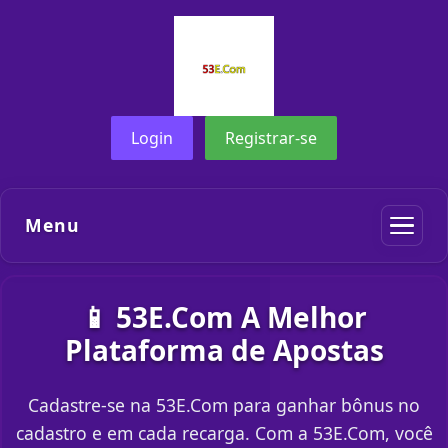
Login
Registrar-se
Menu
📱 53E.Com A Melhor
Plataforma de Apostas
Cadastre-se na 53E.Com para ganhar bônus no
cadastro e em cada recarga. Com a 53E.Com, você