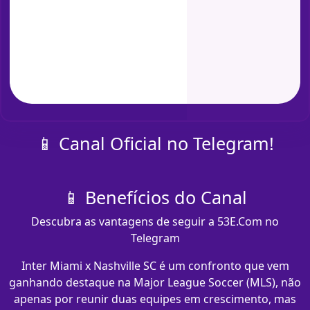
📱 Canal Oficial no Telegram!
📱 Benefícios do Canal
Descubra as vantagens de seguir a 53E.Com no
Telegram
Inter Miami x Nashville SC é um confronto que vem
ganhando destaque na Major League Soccer (MLS), não
apenas por reunir duas equipes em crescimento, mas