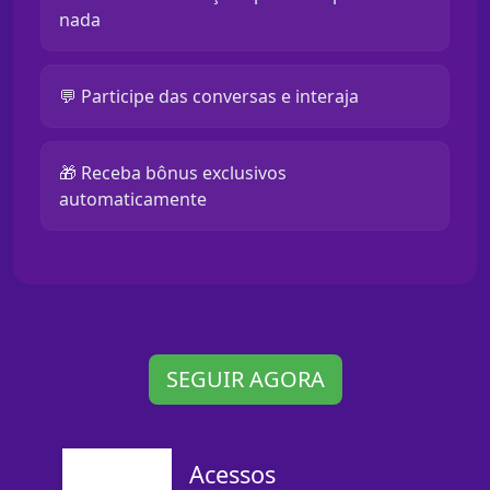
nada
💬 Participe das conversas e interaja
🎁 Receba bônus exclusivos
automaticamente
SEGUIR AGORA
Acessos