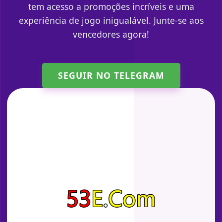
tem acesso a promoções incríveis e uma
experiência de jogo inigualável. Junte-se aos
vencedores agora!
SEGUIR NO TELEGRAM