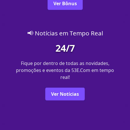
Ver Bônus
📢 Notícias em Tempo Real
24/7
Fique por dentro de todas as novidades,
promoções e eventos da 53E.Com em tempo
real!
Ver Notícias