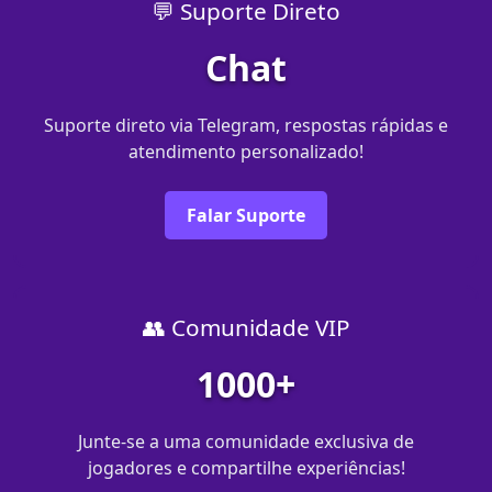
💬 Suporte Direto
Chat
Suporte direto via Telegram, respostas rápidas e
atendimento personalizado!
Falar Suporte
👥 Comunidade VIP
1000+
Junte-se a uma comunidade exclusiva de
jogadores e compartilhe experiências!