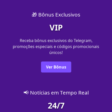
🎁 Bônus Exclusivos
VIP
Receba bônus exclusivos do Telegram,
promoções especiais e códigos promocionais
únicos!
Ver Bônus
📢 Notícias em Tempo Real
24/7