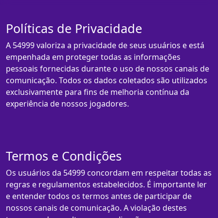
Políticas de Privacidade
A 54999 valoriza a privacidade de seus usuários e está
empenhada em proteger todas as informações
pessoais fornecidas durante o uso de nossos canais de
comunicação. Todos os dados coletados são utilizados
exclusivamente para fins de melhoria contínua da
experiência de nossos jogadores.
Termos e Condições
Os usuários da 54999 concordam em respeitar todas as
regras e regulamentos estabelecidos. É importante ler
e entender todos os termos antes de participar de
nossos canais de comunicação. A violação destes