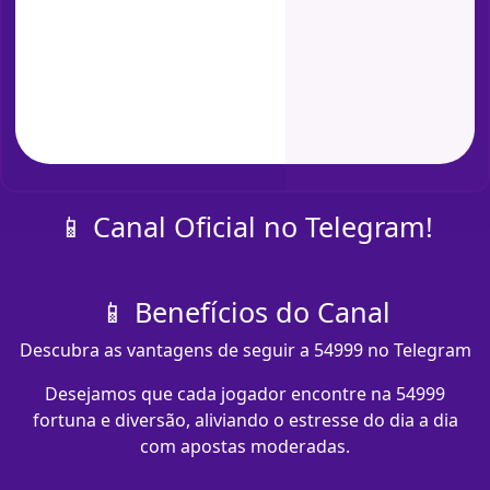
📱 Canal Oficial no Telegram!
📱 Benefícios do Canal
Descubra as vantagens de seguir a 54999 no Telegram
Desejamos que cada jogador encontre na 54999
fortuna e diversão, aliviando o estresse do dia a dia
com apostas moderadas.