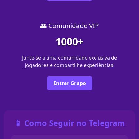
👥 Comunidade VIP
1000+
Junte-se a uma comunidade exclusiva de
jogadores e compartilhe experiências!
Entrar Grupo
📱 Como Seguir no Telegram