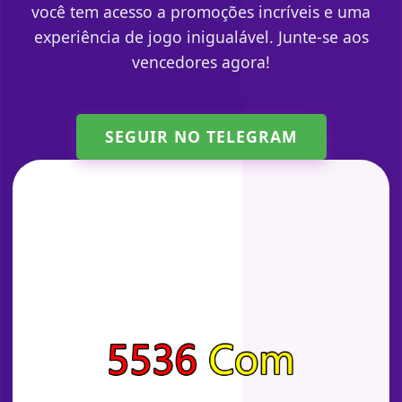
você tem acesso a promoções incríveis e uma
experiência de jogo inigualável. Junte-se aos
vencedores agora!
SEGUIR NO TELEGRAM