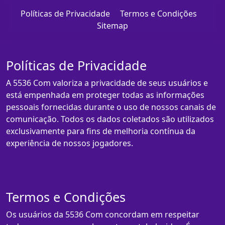
Políticas de Privacidade
Termos e Condições
Sitemap
Políticas de Privacidade
A 5536 Com valoriza a privacidade de seus usuários e
está empenhada em proteger todas as informações
pessoais fornecidas durante o uso de nossos canais de
comunicação. Todos os dados coletados são utilizados
exclusivamente para fins de melhoria contínua da
experiência de nossos jogadores.
Termos e Condições
Os usuários da 5536 Com concordam em respeitar