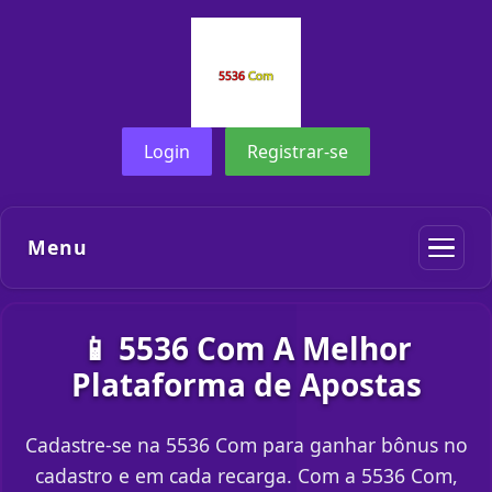
Login
Registrar-se
Menu
📱 5536 Com A Melhor
Plataforma de Apostas
Cadastre-se na 5536 Com para ganhar bônus no
cadastro e em cada recarga. Com a 5536 Com,