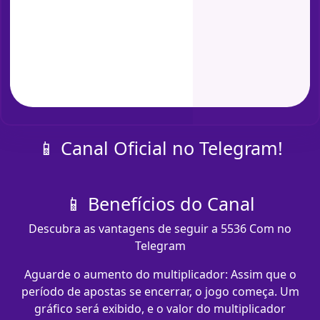
📱 Canal Oficial no Telegram!
📱 Benefícios do Canal
Descubra as vantagens de seguir a 5536 Com no
Telegram
Aguarde o aumento do multiplicador: Assim que o
período de apostas se encerrar, o jogo começa. Um
gráfico será exibido, e o valor do multiplicador