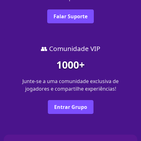
Falar Suporte
👥 Comunidade VIP
1000+
Junte-se a uma comunidade exclusiva de
jogadores e compartilhe experiências!
Entrar Grupo