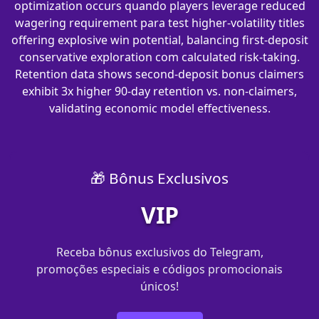
optimization occurs quando players leverage reduced
wagering requirement para test higher-volatility titles
offering explosive win potential, balancing first-deposit
conservative exploration com calculated risk-taking.
Retention data shows second-deposit bonus claimers
exhibit 3x higher 90-day retention vs. non-claimers,
validating economic model effectiveness.
🎁 Bônus Exclusivos
VIP
Receba bônus exclusivos do Telegram,
promoções especiais e códigos promocionais
únicos!