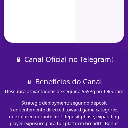
📱 Canal Oficial no Telegram!
📱 Benefícios do Canal
Descubra as vantagens de seguir a 555Pg no Telegram
Strategic deployment: segundo deposit
frequentemente directed toward game categories
unexplored durante first deposit phase, expanding
player exposure para full platform breadth. Bonus