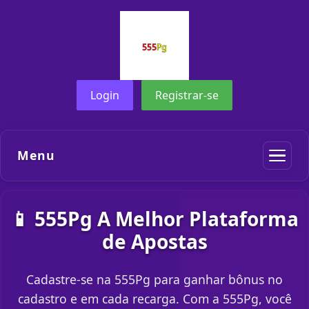
Login
Registrar-se
Menu
📱 555Pg A Melhor Plataforma
de Apostas
Cadastre-se na 555Pg para ganhar bônus no
cadastro e em cada recarga. Com a 555Pg, você