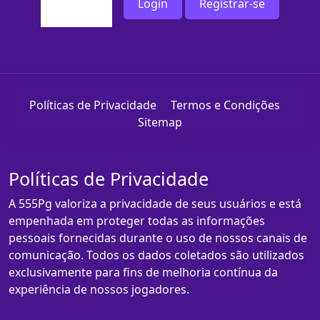
Login
Registrar-se
Políticas de Privacidade
Termos e Condições
Sitemap
Políticas de Privacidade
A 555Pg valoriza a privacidade de seus usuários e está
empenhada em proteger todas as informações
pessoais fornecidas durante o uso de nossos canais de
comunicação. Todos os dados coletados são utilizados
exclusivamente para fins de melhoria contínua da
experiência de nossos jogadores.