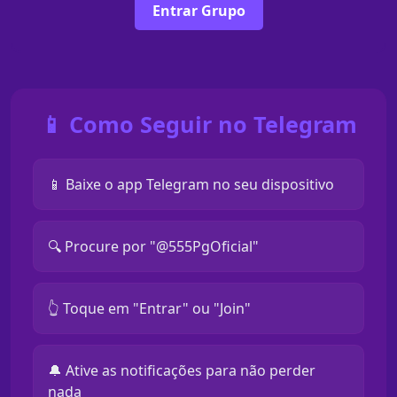
Entrar Grupo
📱 Como Seguir no Telegram
📱 Baixe o app Telegram no seu dispositivo
🔍 Procure por "@555PgOficial"
👆 Toque em "Entrar" ou "Join"
🔔 Ative as notificações para não perder
nada