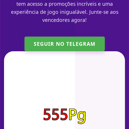
tem acesso a promoções incríveis e uma
experiência de jogo inigualável. Junte-se aos
vencedores agora!
SEGUIR NO TELEGRAM