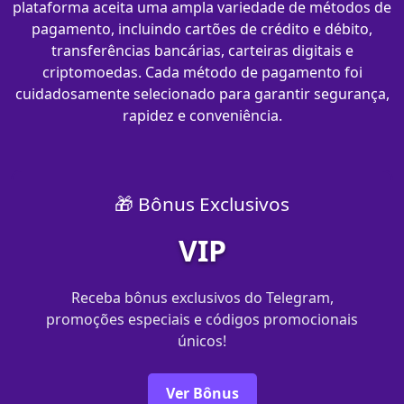
plataforma aceita uma ampla variedade de métodos de
pagamento, incluindo cartões de crédito e débito,
transferências bancárias, carteiras digitais e
criptomoedas. Cada método de pagamento foi
cuidadosamente selecionado para garantir segurança,
rapidez e conveniência.
🎁 Bônus Exclusivos
VIP
Receba bônus exclusivos do Telegram,
promoções especiais e códigos promocionais
únicos!
Ver Bônus