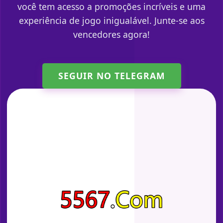
você tem acesso a promoções incríveis e uma
experiência de jogo inigualável. Junte-se aos
vencedores agora!
SEGUIR NO TELEGRAM