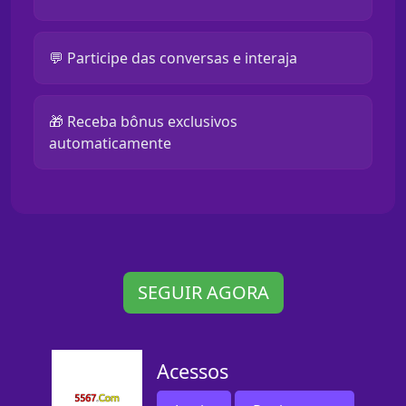
💬 Participe das conversas e interaja
🎁 Receba bônus exclusivos
automaticamente
SEGUIR AGORA
Acessos