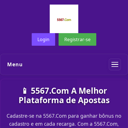
Login
Registrar-se
Menu
📱 5567.Com A Melhor
Plataforma de Apostas
Cadastre-se na 5567.Com para ganhar bônus no
cadastro e em cada recarga. Com a 5567.Com,