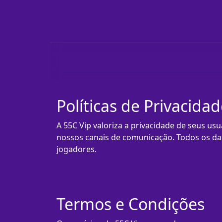
Políticas de Privacida
A 55C Vip valoriza a privacidade de seus u
nossos canais de comunicação. Todos os dad
jogadores.
Termos e Condições