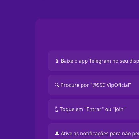
📱 Baixe o app Telegram no seu disp
🔍 Procure por "@55C VipOficial"
👆 Toque em "Entrar" ou "Join"
🔔 Ative as notificações para não p