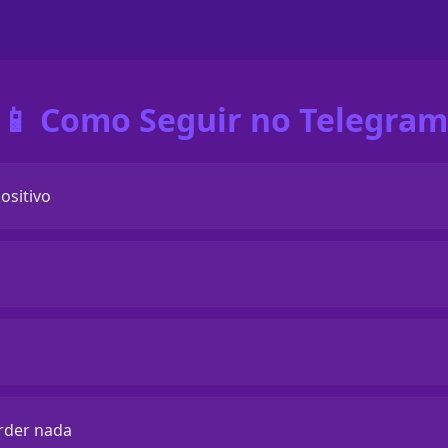
📱 Como Seguir no Telegram
ositivo
erder nada