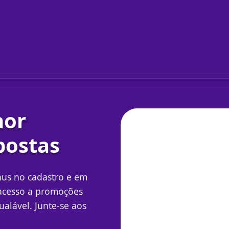
hor
postas
nus no cadastro e em
 acesso a promoções
ualável. Junte-se aos