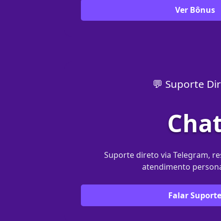
Ver Bônus
💬 Suporte Di
Cha
Suporte direto via Telegram, r
atendimento persona
Falar Suport