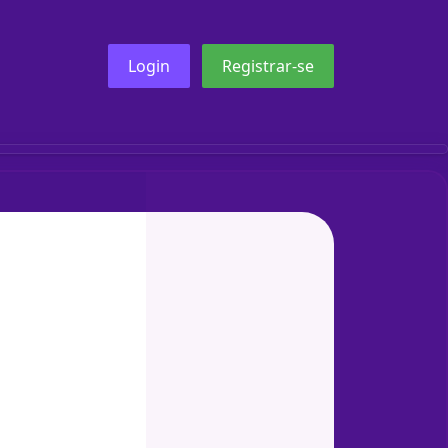
Login
Registrar-se