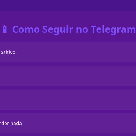
📱 Como Seguir no Telegram
ositivo
erder nada