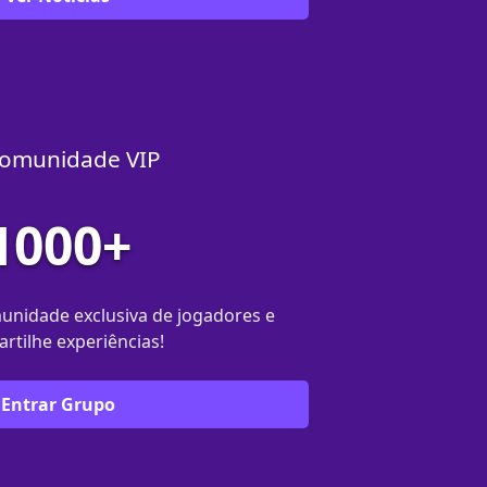
Comunidade VIP
1000+
unidade exclusiva de jogadores e
rtilhe experiências!
Entrar Grupo