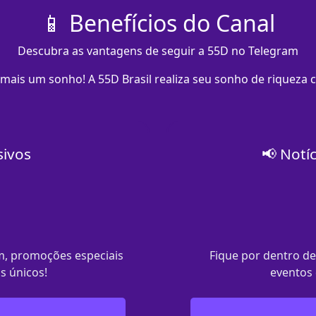
📱 Benefícios do Canal
Descubra as vantagens de seguir a 55D no Telegram
mais um sonho! A 55D Brasil realiza seu sonho de riqueza 
sivos
📢 Notí
m, promoções especiais
Fique por dentro d
s únicos!
eventos