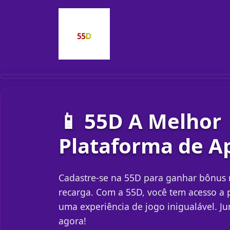
📱 55D A Melhor
Plataforma de A
Cadastre-se na 55D para ganhar bônus 
recarga. Com a 55D, você tem acesso a 
uma experiência de jogo inigualável. J
agora!