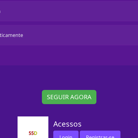
a
aticamente
SEGUIR AGORA
Acessos
Login
Registrar-se