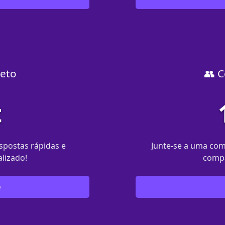
reto
👥 
t
espostas rápidas e
Junte-se a uma com
lizado!
compa
e