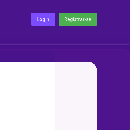
Login
Registrar-se