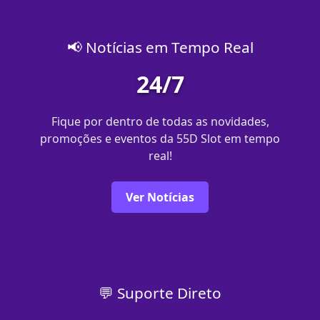
📢 Notícias em Tempo Real
24/7
Fique por dentro de todas as novidades,
promoções e eventos da 55D Slot em tempo
real!
Ver Notícias
💬 Suporte Direto