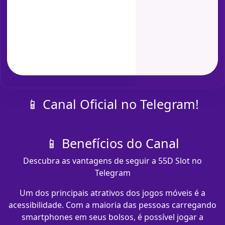
📱 Canal Oficial no Telegram!
📱 Benefícios do Canal
Descubra as vantagens de seguir a 55D Slot no
Telegram
Um dos principais atrativos dos jogos móveis é a
acessibilidade. Com a maioria das pessoas carregando
smartphones em seus bolsos, é possível jogar a