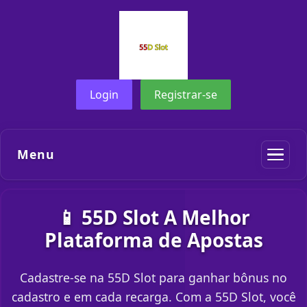
Login
Registrar-se
Menu
📱 55D Slot A Melhor
Plataforma de Apostas
Cadastre-se na 55D Slot para ganhar bônus no
cadastro e em cada recarga. Com a 55D Slot, você