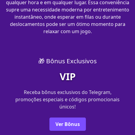
qualquer hora e em qualquer lugar. Essa conveniência
supre uma necessidade moderna por entretenimento
instantâneo, onde esperar em filas ou durante
deslocamentos pode ser um ótimo momento para
relaxar com um jogo.
🎁 Bônus Exclusivos
VIP
Receba bônus exclusivos do Telegram,
promoções especiais e códigos promocionais
únicos!
Ver Bônus