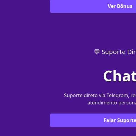
Ver Bônus
💬 Suporte Di
Cha
Suporte direto via Telegram, r
atendimento persona
Falar Suport