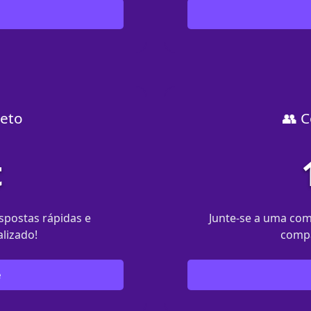
reto
👥 
t
espostas rápidas e
Junte-se a uma com
lizado!
compa
e