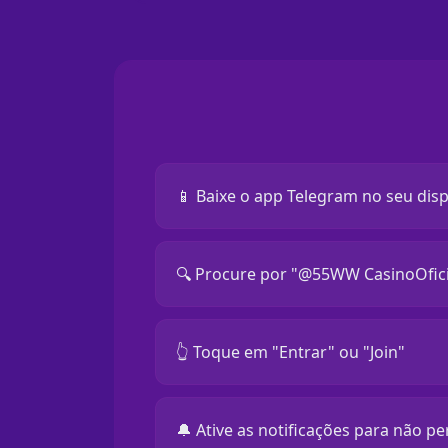
📱 Baixe o app Telegram no seu disp
🔍 Procure por "@55WW CasinoOfici
👆 Toque em "Entrar" ou "Join"
🔔 Ative as notificações para não p