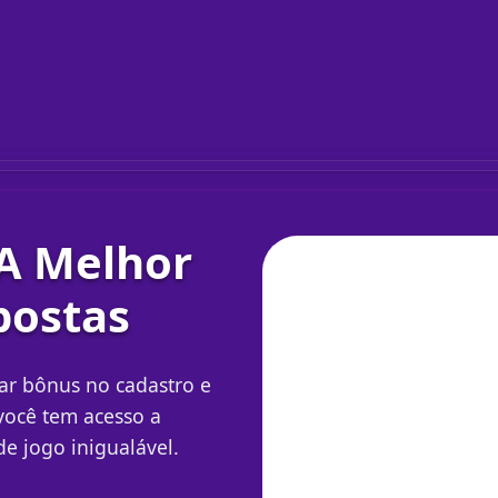
A Melhor
postas
ar bônus no cadastro e
você tem acesso a
e jogo inigualável.