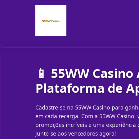
📱 55WW Casino 
Plataforma de A
Cadastre-se na 55WW Casino para ganh
em cada recarga. Com a 55WW Casino, 
promoções incríveis e uma experiência d
Junte-se aos vencedores agora!