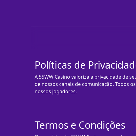
Políticas de Privacida
A 55WW Casino valoriza a privacidade de s
de nossos canais de comunicação. Todos os 
nossos jogadores.
Termos e Condições