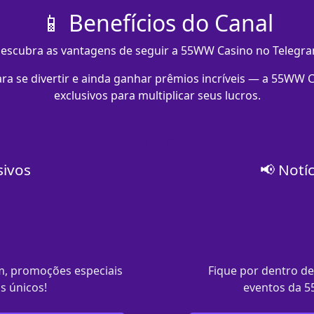
📱 Benefícios do Canal
escubra as vantagens de seguir a 55WW Casino no Telegr
ara se divertir e ainda ganhar prêmios incríveis — a 55W
exclusivos para multiplicar seus lucros.
sivos
📢 Notí
m, promoções especiais
Fique por dentro d
s únicos!
eventos da 5