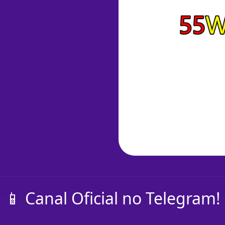
📱 Canal Oficial no Telegram!