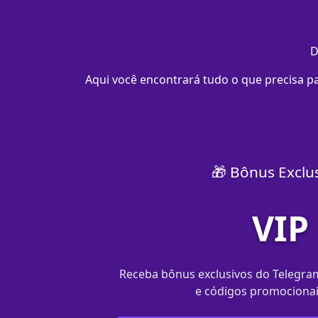
D
Aqui você encontrará tudo o que precisa p
🎁 Bônus Exclu
VIP
Receba bônus exclusivos do Telegra
e códigos promocionai