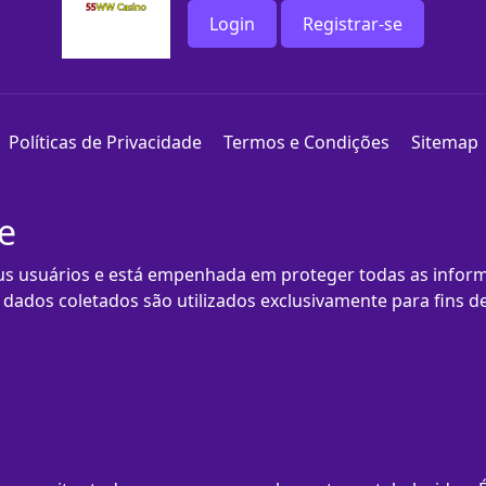
Login
Registrar-se
Políticas de Privacidade
Termos e Condições
Sitemap
de
eus usuários e está empenhada em proteger todas as infor
dados coletados são utilizados exclusivamente para fins d