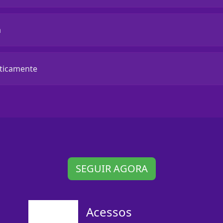
a
aticamente
SEGUIR AGORA
Acessos