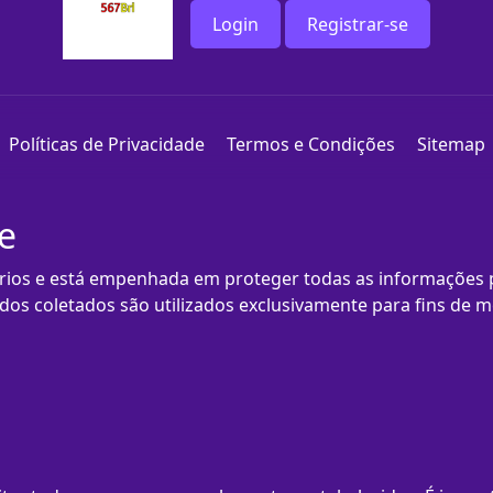
Login
Registrar-se
Políticas de Privacidade
Termos e Condições
Sitemap
de
uários e está empenhada em proteger todas as informações 
os coletados são utilizados exclusivamente para fins de m