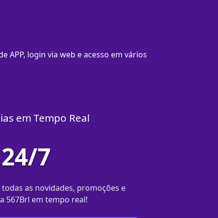
de APP, login via web e acesso em vários
cias em Tempo Real
24/7
e todas as novidades, promoções e
a 567Brl em tempo real!