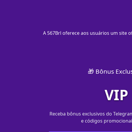
A 567Brl oferece aos usuários um site o
🎁 Bônus Exclu
VIP
Receba bônus exclusivos do Telegra
e códigos promocionai