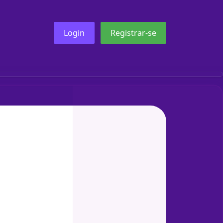
Login
Registrar-se