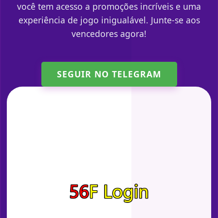
você tem acesso a promoções incríveis e uma
experiência de jogo inigualável. Junte-se aos
vencedores agora!
SEGUIR NO TELEGRAM