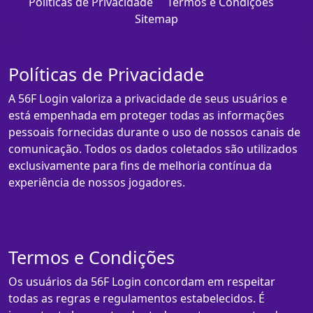
Políticas de Privacidade
Termos e Condições
Sitemap
Políticas de Privacidade
A 56F Login valoriza a privacidade de seus usuários e
está empenhada em proteger todas as informações
pessoais fornecidas durante o uso de nossos canais de
comunicação. Todos os dados coletados são utilizados
exclusivamente para fins de melhoria contínua da
experiência de nossos jogadores.
Termos e Condições
Os usuários da 56F Login concordam em respeitar
todas as regras e regulamentos estabelecidos. É