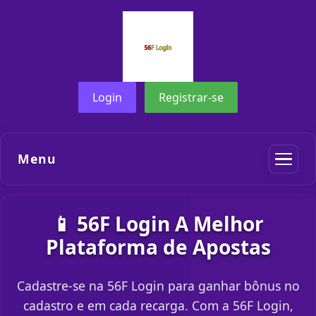
Login
Registrar-se
Menu
📱 56F Login A Melhor
Plataforma de Apostas
Cadastre-se na 56F Login para ganhar bônus no
cadastro e em cada recarga. Com a 56F Login,