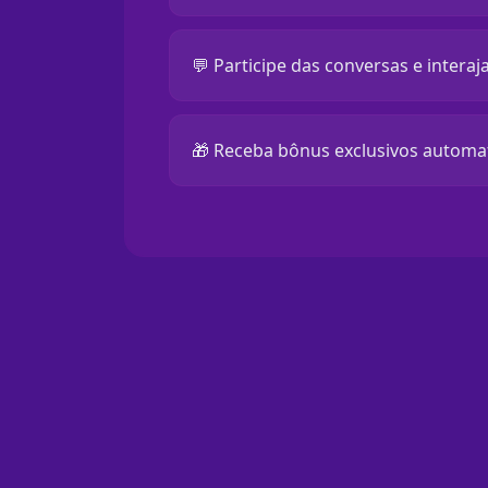
💬 Participe das conversas e interaj
🎁 Receba bônus exclusivos autom