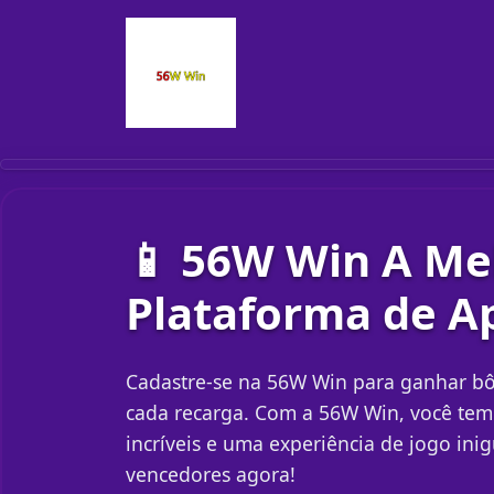
📱 56W Win A Me
Plataforma de A
Cadastre-se na 56W Win para ganhar b
cada recarga. Com a 56W Win, você te
incríveis e uma experiência de jogo inig
vencedores agora!