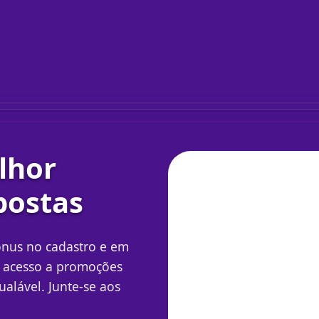
lhor
postas
ônus no cadastro e em
m acesso a promoções
ualável. Junte-se aos