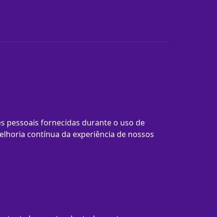
s pessoais fornecidas durante o uso de
elhoria contínua da experiência de nossos