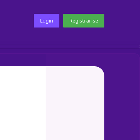
Login
Registrar-se