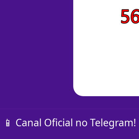
📱 Canal Oficial no Telegram!