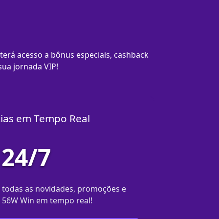
terá acesso a bônus especiais, cashback
sua jornada VIP!
cias em Tempo Real
24/7
e todas as novidades, promoções e
 56W Win em tempo real!