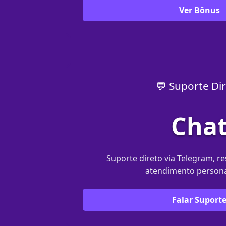
Ver Bônus
💬 Suporte Di
Cha
Suporte direto via Telegram, r
atendimento persona
Falar Suport