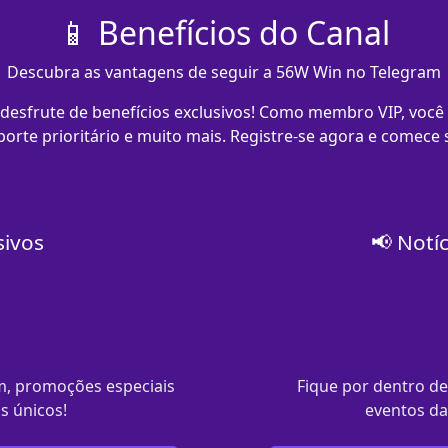
📱 Benefícios do Canal
Descubra as vantagens de seguir a 56W Win no Telegram
desfrute de benefícios exclusivos! Como membro VIP, você 
rte prioritário e muito mais. Registre-se agora e comece 
sivos
📢 Notí
m, promoções especiais
Fique por dentro d
s únicos!
eventos da