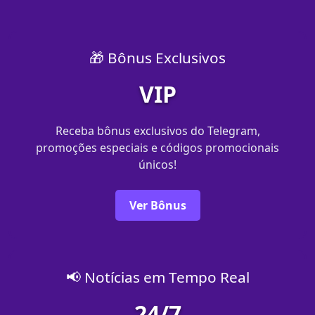
🎁 Bônus Exclusivos
VIP
Receba bônus exclusivos do Telegram,
promoções especiais e códigos promocionais
únicos!
Ver Bônus
📢 Notícias em Tempo Real
24/7