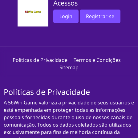
Acessos
Login
Registrar-se
Políticas de Privacidade
Termos e Condições
Sitemap
Políticas de Privacidade
A 56Win Game valoriza a privacidade de seus usuários e
está empenhada em proteger todas as informações
pessoais fornecidas durante o uso de nossos canais de
comunicação. Todos os dados coletados são utilizados
exclusivamente para fins de melhoria contínua da