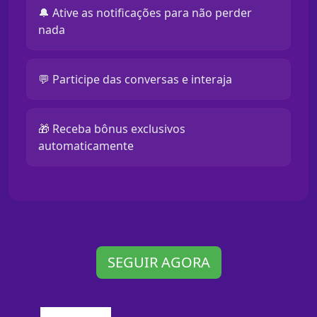
🔔 Ative as notificações para não perder
nada
💬 Participe das conversas e interaja
🎁 Receba bônus exclusivos
automaticamente
SEGUIR AGORA