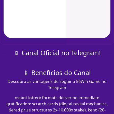
📱 Canal Oficial no Telegram!
📱 Benefícios do Canal
Descubra as vantagens de seguir a 56Win Game no
Telegram
nstant lottery formats delivering immediate
gratification: scratch cards (digital reveal mechanics,
tiered prize structures 2x-10.000x stake), keno (20-