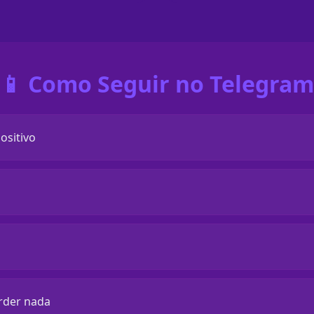
📱 Como Seguir no Telegram
ositivo
erder nada