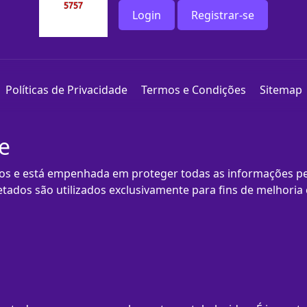
Login
Registrar-se
Políticas de Privacidade
Termos e Condições
Sitemap
de
rios e está empenhada em proteger todas as informações p
tados são utilizados exclusivamente para fins de melhoria