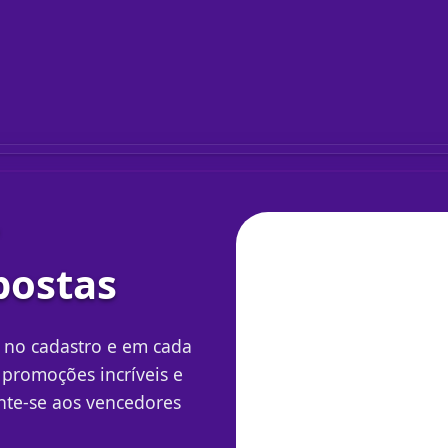
postas
 no cadastro e em cada
 promoções incríveis e
unte-se aos vencedores