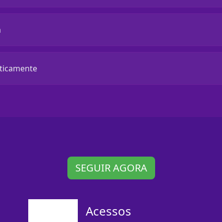
a
aticamente
SEGUIR AGORA
Acessos