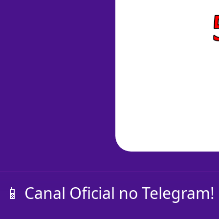
📱 Canal Oficial no Telegram!