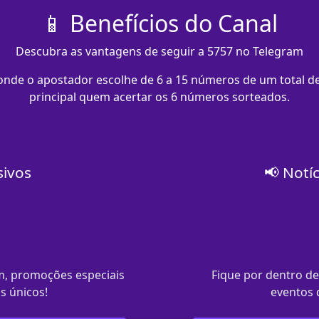
📱 Benefícios do Canal
Descubra as vantagens de seguir a 5757 no Telegram
nde o apostador escolhe de 6 a 15 números de um total de
principal quem acertar os 6 números sorteados.
sivos
📢 Notí
m, promoções especiais
Fique por dentro d
s únicos!
eventos 