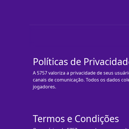
Políticas de Privacida
A 5757 valoriza a privacidade de seus usuá
canais de comunicação. Todos os dados cole
jogadores.
Termos e Condições