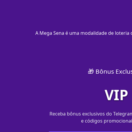
A Mega Sena é uma modalidade de loteria o
🎁 Bônus Exclu
VIP
Receba bônus exclusivos do Telegra
e códigos promocionai