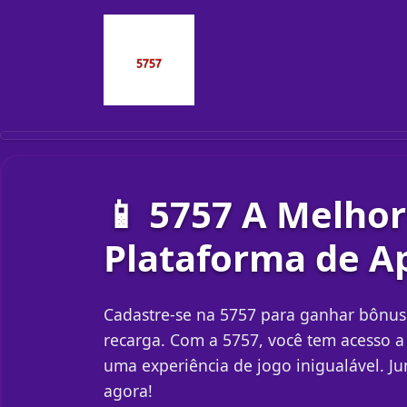
📱 5757 A Melhor
Plataforma de A
Cadastre-se na 5757 para ganhar bônus
recarga. Com a 5757, você tem acesso a
uma experiência de jogo inigualável. J
agora!