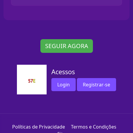
SEGUIR AGORA
Acessos
Login
Registrar-se
Políticas de Privacidade
Termos e Condições