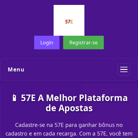
Login
Registrar-se
Menu
📱 57E A Melhor Plataforma
de Apostas
Cadastre-se na 57E para ganhar bônus no
cadastro e em cada recarga. Com a 57E, você tem