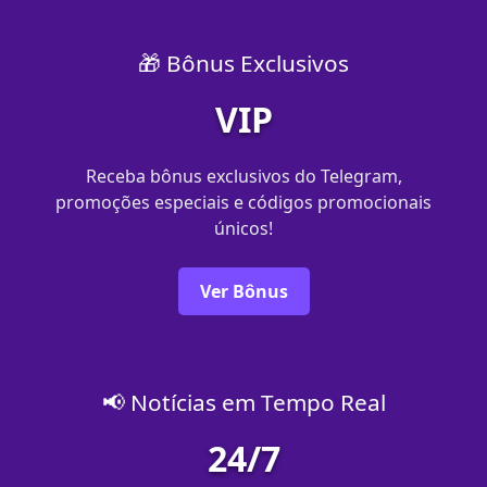
🎁 Bônus Exclusivos
VIP
Receba bônus exclusivos do Telegram,
promoções especiais e códigos promocionais
únicos!
Ver Bônus
📢 Notícias em Tempo Real
24/7