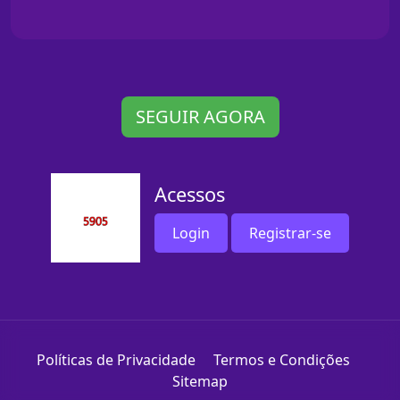
SEGUIR AGORA
Acessos
Login
Registrar-se
Políticas de Privacidade
Termos e Condições
Sitemap