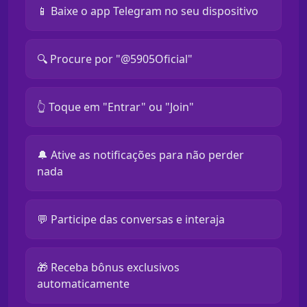
📱 Baixe o app Telegram no seu dispositivo
🔍 Procure por "@5905Oficial"
👆 Toque em "Entrar" ou "Join"
🔔 Ative as notificações para não perder
nada
💬 Participe das conversas e interaja
🎁 Receba bônus exclusivos
automaticamente