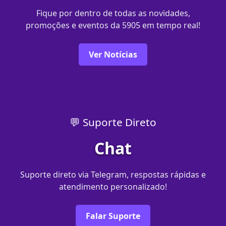
Fique por dentro de todas as novidades,
promoções e eventos da 5905 em tempo real!
Ver Notícias
💬 Suporte Direto
Chat
Suporte direto via Telegram, respostas rápidas e
atendimento personalizado!
Falar Suporte