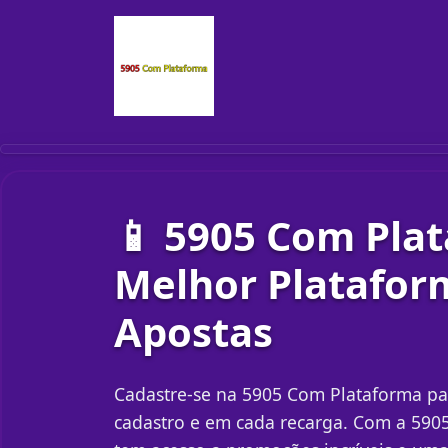
📱 5905 Com Pla
Melhor Platafor
Apostas
Cadastre-se na 5905 Com Plataforma p
cadastro e em cada recarga. Com a 590