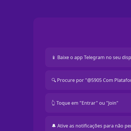
📱 Baixe o app Telegram no seu disp
🔍 Procure por "@5905 Com Platafo
👆 Toque em "Entrar" ou "Join"
🔔 Ative as notificações para não p