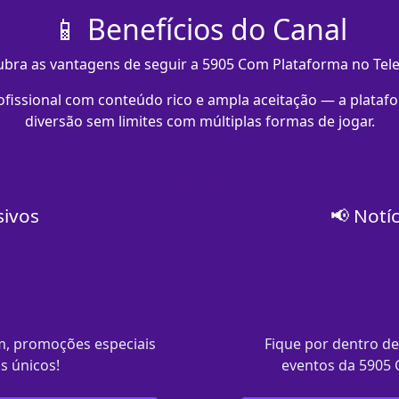
📱 Benefícios do Canal
bra as vantagens de seguir a 5905 Com Plataforma no Te
fissional com conteúdo rico e ampla aceitação — a plataf
diversão sem limites com múltiplas formas de jogar.
sivos
📢 Notí
m, promoções especiais
Fique por dentro d
s únicos!
eventos da 5905 