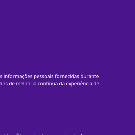
as informações pessoais fornecidas durante
fins de melhoria contínua da experiência de