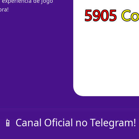
 experiência de jogo
ora!
📱 Canal Oficial no Telegram!