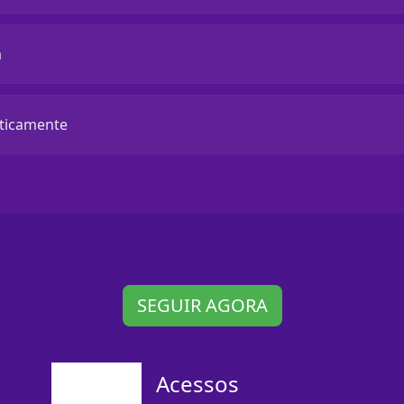
a
aticamente
SEGUIR AGORA
Acessos