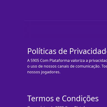
Políticas de Privacida
A 5905 Com Plataforma valoriza a privacid
o uso de nossos canais de comunicação. Tod
nossos jogadores.
Termos e Condições