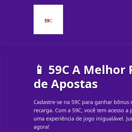
📱 59C A Melhor
de Apostas
Cadastre-se na 59C para ganhar bônus 
recarga. Com a 59C, você tem acesso a 
uma experiência de jogo inigualável. J
agora!