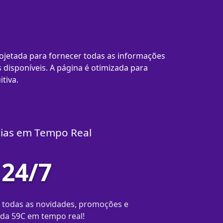
rojetada para fornecer todas as informações
s disponíveis. A página é otimizada para
tiva.
cias em Tempo Real
24/7
e todas as novidades, promoções e
 da 59C em tempo real!