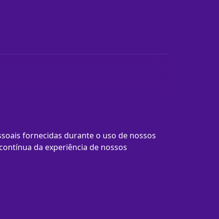
ssoais fornecidas durante o uso de nossos
 contínua da experiência de nossos