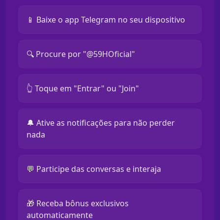
📱 Baixe o app Telegram no seu dispositivo
🔍 Procure por "@59HOficial"
👆 Toque em "Entrar" ou "Join"
🔔 Ative as notificações para não perder
nada
💬 Participe das conversas e interaja
🎁 Receba bônus exclusivos
automaticamente