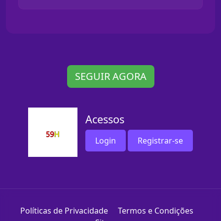
SEGUIR AGORA
Acessos
Login
Registrar-se
Políticas de Privacidade
Termos e Condições