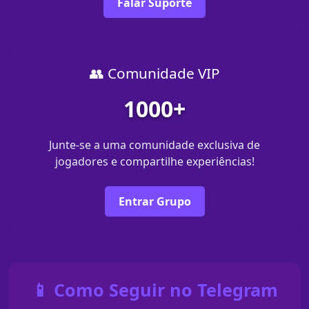
Falar Suporte
👥 Comunidade VIP
1000+
Junte-se a uma comunidade exclusiva de
jogadores e compartilhe experiências!
Entrar Grupo
📱 Como Seguir no Telegram