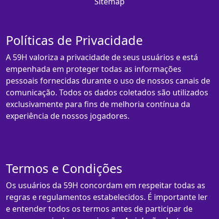
Sitemap
Políticas de Privacidade
A 59H valoriza a privacidade de seus usuários e está
empenhada em proteger todas as informações
pessoais fornecidas durante o uso de nossos canais de
comunicação. Todos os dados coletados são utilizados
exclusivamente para fins de melhoria contínua da
experiência de nossos jogadores.
Termos e Condições
Os usuários da 59H concordam em respeitar todas as
regras e regulamentos estabelecidos. É importante ler
e entender todos os termos antes de participar de