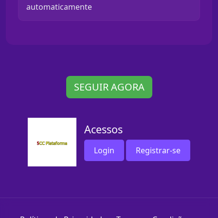
automaticamente
SEGUIR AGORA
Acessos
Login
Registrar-se