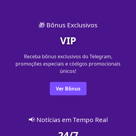
🎁 Bônus Exclusivos
VIP
Receba bônus exclusivos do Telegram,
promoções especiais e códigos promocionais
únicos!
Ver Bônus
📢 Notícias em Tempo Real
24/7