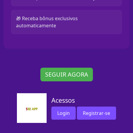
🎁 Receba bônus exclusivos
automaticamente
SEGUIR AGORA
Acessos
Login
Registrar-se