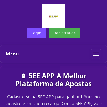
Login
Registrar-se
Menu
📱 5EE APP A Melhor
Plataforma de Apostas
Cadastre-se na 5EE APP para ganhar bônus no
cadastro e em cada recarga. Com a 5EE APP, você