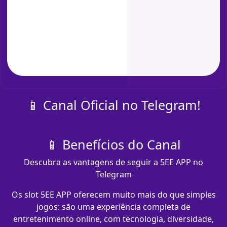
📱 Canal Oficial no Telegram!
📱 Benefícios do Canal
Descubra as vantagens de seguir a 5EE APP no
Telegram
Os slot 5EE APP oferecem muito mais do que simples
jogos: são uma experiência completa de
entretenimento online, com tecnologia, diversidade,