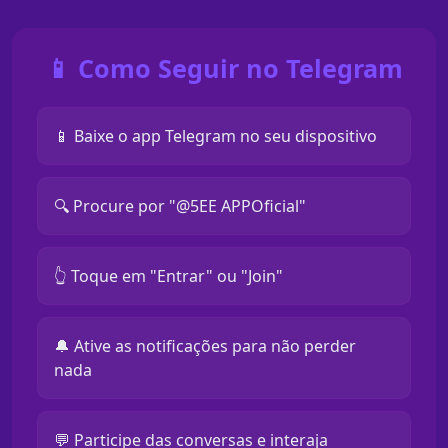
📱 Como Seguir no Telegram
📱 Baixe o app Telegram no seu dispositivo
🔍 Procure por "@5EE APPOficial"
👆 Toque em "Entrar" ou "Join"
🔔 Ative as notificações para não perder
nada
💬 Participe das conversas e interaja