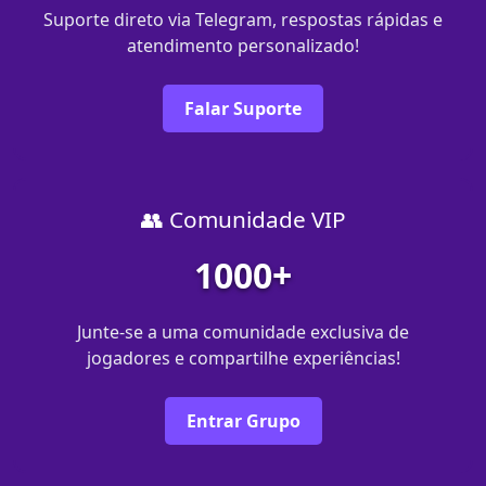
Suporte direto via Telegram, respostas rápidas e
atendimento personalizado!
Falar Suporte
👥 Comunidade VIP
1000+
Junte-se a uma comunidade exclusiva de
jogadores e compartilhe experiências!
Entrar Grupo