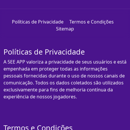
Políticas de Privacidade
Termos e Condições
Sitemap
Políticas de Privacidade
A 5EE APP valoriza a privacidade de seus usuários e está
empenhada em proteger todas as informações
pessoais fornecidas durante o uso de nossos canais de
comunicação. Todos os dados coletados são utilizados
exclusivamente para fins de melhoria contínua da
experiência de nossos jogadores.
Termos e Condições