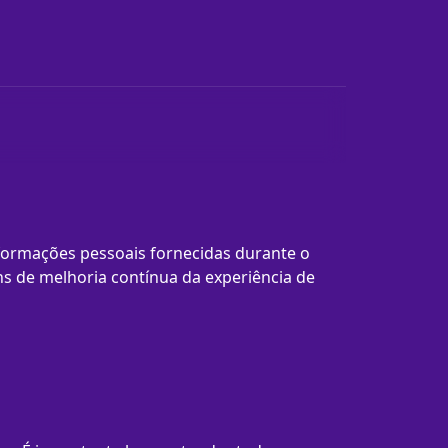
formações pessoais fornecidas durante o
ns de melhoria contínua da experiência de