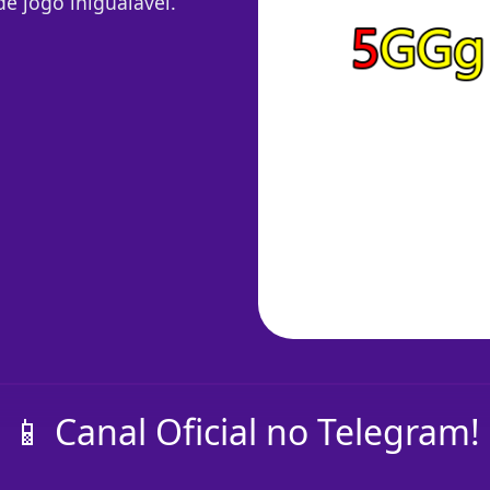
e jogo inigualável.
📱 Canal Oficial no Telegram!