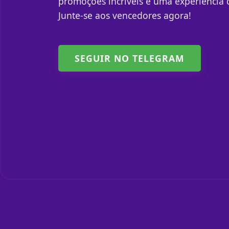
promoções incríveis e uma experiência d
Junte-se aos vencedores agora!
SEGUIR NO TELEGRAM