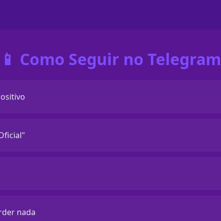
📱 Como Seguir no Telegram
ositivo
ficial"
erder nada