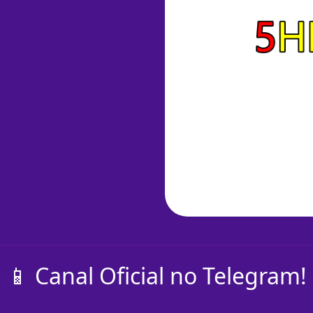
📱 Canal Oficial no Telegram!