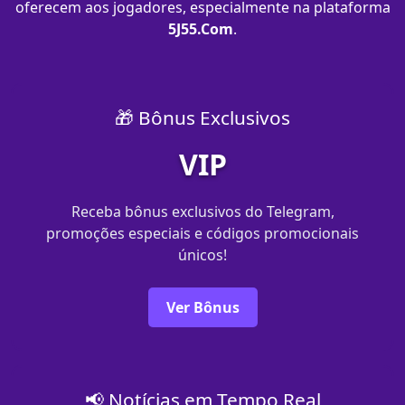
oferecem aos jogadores, especialmente na plataforma
5J55.Com
.
🎁 Bônus Exclusivos
VIP
Receba bônus exclusivos do Telegram,
promoções especiais e códigos promocionais
únicos!
Ver Bônus
📢 Notícias em Tempo Real