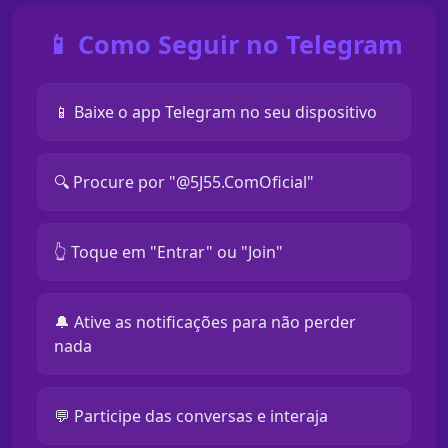
📱 Como Seguir no Telegram
📱 Baixe o app Telegram no seu dispositivo
🔍 Procure por "@5J55.ComOficial"
👆 Toque em "Entrar" ou "Join"
🔔 Ative as notificações para não perder
nada
💬 Participe das conversas e interaja