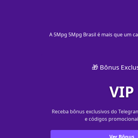
A 5Mpg 5Mpg Brasil é mais que um ca
🎁 Bônus Exclu
VIP
Receba bônus exclusivos do Telegra
e códigos promocionai
Ver Bônus