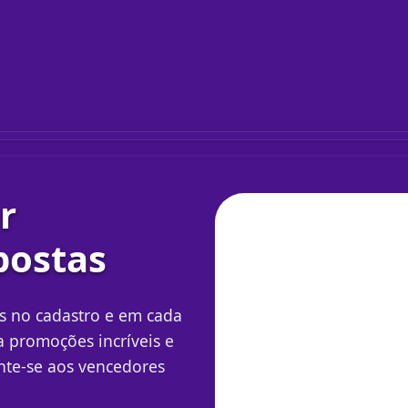
r
postas
s no cadastro e em cada
 promoções incríveis e
unte-se aos vencedores