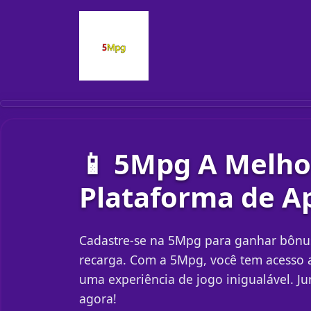
📱 5Mpg A Melho
Plataforma de A
Cadastre-se na 5Mpg para ganhar bônu
recarga. Com a 5Mpg, você tem acesso a
uma experiência de jogo inigualável. J
agora!