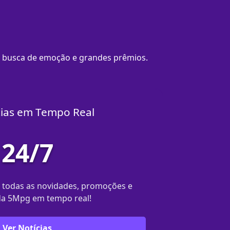
m busca de emoção e grandes prêmios.
cias em Tempo Real
24/7
e todas as novidades, promoções e
da 5Mpg em tempo real!
Ver Notícias