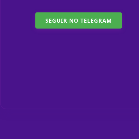
SEGUIR NO TELEGRAM