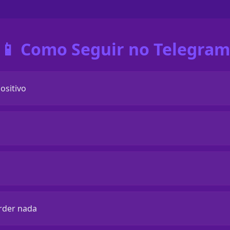
📱 Como Seguir no Telegram
ositivo
erder nada