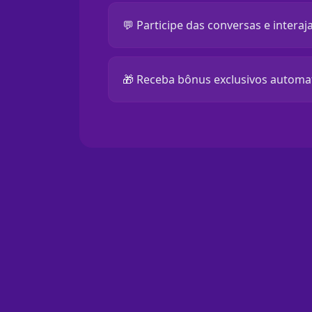
💬 Participe das conversas e interaj
🎁 Receba bônus exclusivos autom