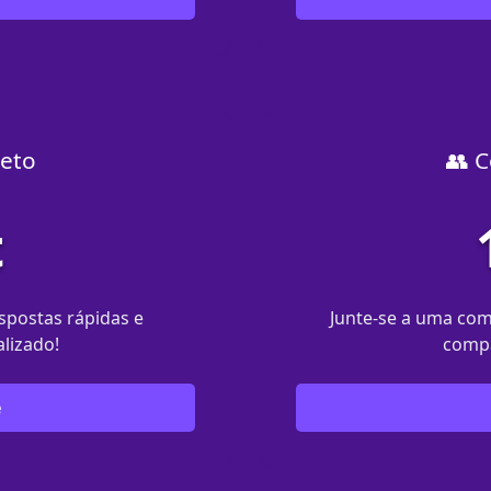
reto
👥 
t
espostas rápidas e
Junte-se a uma com
lizado!
compa
e