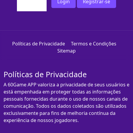
Login
Registrar-se
Políticas de Privacidade
Termos e Condições
Sitemap
Políticas de Privacidade
A 60Game APP valoriza a privacidade de seus usuários e
está empenhada em proteger todas as informações
pessoais fornecidas durante o uso de nossos canais de
comunicação. Todos os dados coletados são utilizados
exclusivamente para fins de melhoria contínua da
experiência de nossos jogadores.