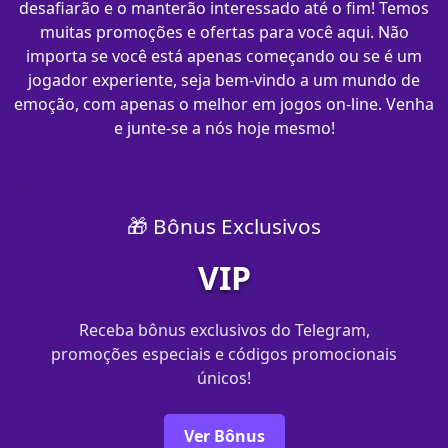
desafiarão e o manterão interessado até o fim! Temos
muitas promoções e ofertas para você aqui. Não
importa se você está apenas começando ou se é um
jogador experiente, seja bem-vindo a um mundo de
emoção, com apenas o melhor em jogos on-line. Venha
e junte-se a nós hoje mesmo!
🎁 Bônus Exclusivos
VIP
Receba bônus exclusivos do Telegram,
promoções especiais e códigos promocionais
únicos!
Ver Bônus