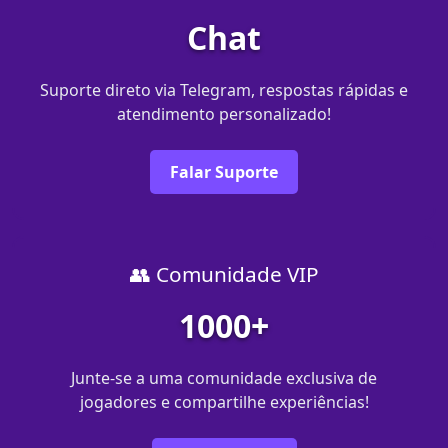
Chat
Suporte direto via Telegram, respostas rápidas e
atendimento personalizado!
Falar Suporte
👥 Comunidade VIP
1000+
Junte-se a uma comunidade exclusiva de
jogadores e compartilhe experiências!