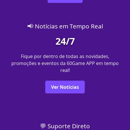
📢 Notícias em Tempo Real
24/7
Fique por dentro de todas as novidades,
promoções e eventos da 60Game APP em tempo
real!
Ver Notícias
💬 Suporte Direto