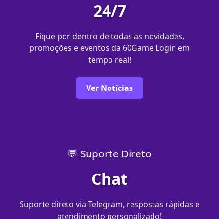
24/7
Fique por dentro de todas as novidades,
promoções e eventos da 60Game Login em
tempo real!
Ver Notícias
💬 Suporte Direto
Chat
Suporte direto via Telegram, respostas rápidas e
atendimento personalizado!