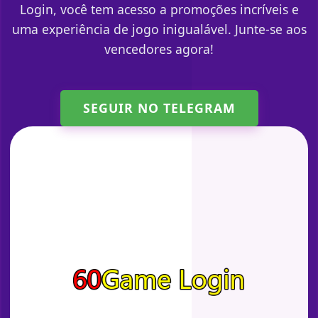
Login, você tem acesso a promoções incríveis e
uma experiência de jogo inigualável. Junte-se aos
vencedores agora!
SEGUIR NO TELEGRAM