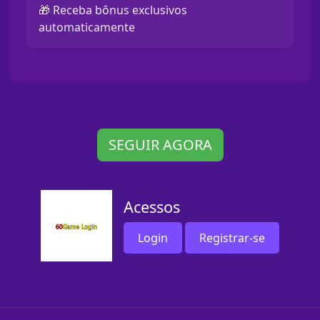
🎁 Receba bônus exclusivos
automaticamente
SEGUIR AGORA
Acessos
Login
Registrar-se