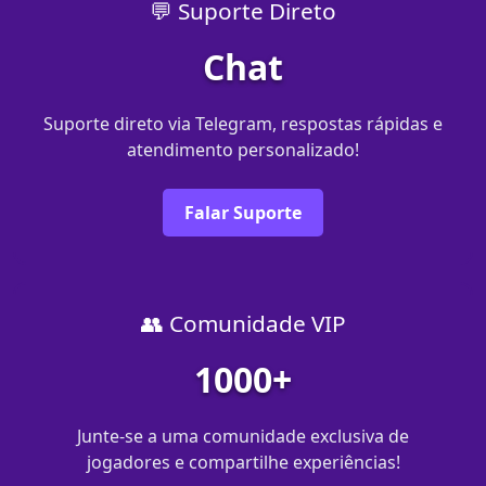
💬 Suporte Direto
Chat
Suporte direto via Telegram, respostas rápidas e
atendimento personalizado!
Falar Suporte
👥 Comunidade VIP
1000+
Junte-se a uma comunidade exclusiva de
jogadores e compartilhe experiências!