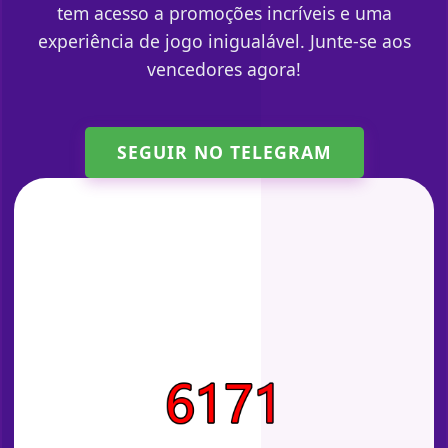
tem acesso a promoções incríveis e uma
experiência de jogo inigualável. Junte-se aos
vencedores agora!
SEGUIR NO TELEGRAM