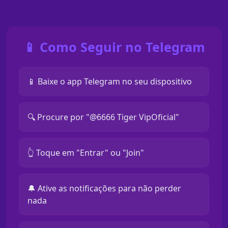
📱 Como Seguir no Telegram
📱 Baixe o app Telegram no seu dispositivo
🔍 Procure por "@6666 Tiger VipOficial"
👆 Toque em "Entrar" ou "Join"
🔔 Ative as notificações para não perder
nada