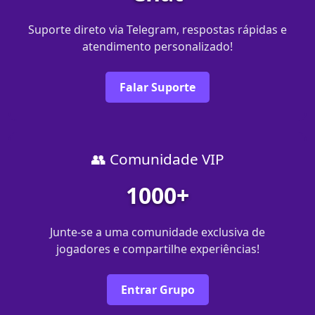
Suporte direto via Telegram, respostas rápidas e
atendimento personalizado!
Falar Suporte
👥 Comunidade VIP
1000+
Junte-se a uma comunidade exclusiva de
jogadores e compartilhe experiências!
Entrar Grupo