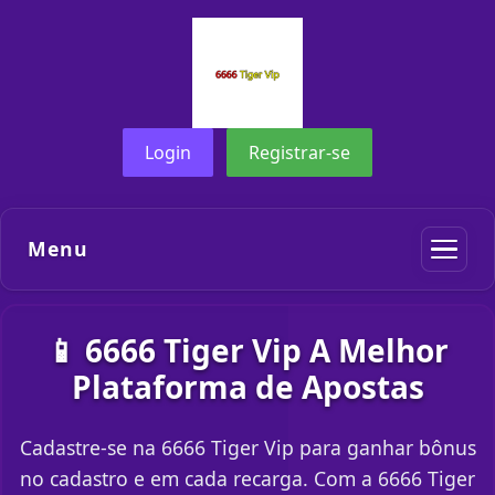
Login
Registrar-se
Menu
📱 6666 Tiger Vip A Melhor
Plataforma de Apostas
Cadastre-se na 6666 Tiger Vip para ganhar bônus
no cadastro e em cada recarga. Com a 6666 Tiger