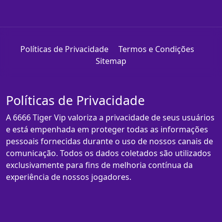
Políticas de Privacidade
Termos e Condições
Sitemap
Políticas de Privacidade
A 6666 Tiger Vip valoriza a privacidade de seus usuários
e está empenhada em proteger todas as informações
pessoais fornecidas durante o uso de nossos canais de
comunicação. Todos os dados coletados são utilizados
exclusivamente para fins de melhoria contínua da
experiência de nossos jogadores.