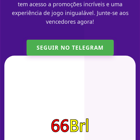
tem acesso a promoções incríveis e uma
experiência de jogo inigualável. Junte-se aos
vencedores agora!
SEGUIR NO TELEGRAM