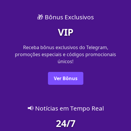
🎁 Bônus Exclusivos
VIP
Receba bônus exclusivos do Telegram,
promoções especiais e códigos promocionais
únicos!
Ver Bônus
📢 Notícias em Tempo Real
24/7