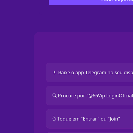
📱 Baixe o app Telegram no seu disp
🔍 Procure por "@66Vip LoginOficial
👆 Toque em "Entrar" ou "Join"