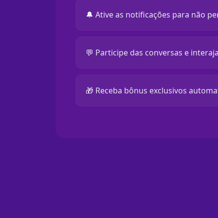
🔔 Ative as notificações para não p
💬 Participe das conversas e interaj
🎁 Receba bônus exclusivos autom