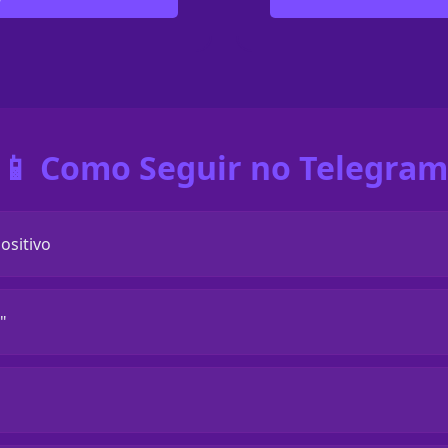
📱 Como Seguir no Telegram
ositivo
"