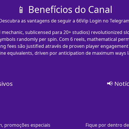
📱 Benefícios do Canal
Descubra as vantagens de seguir a 66Vip Login no Telegra
echanic, sublicensed para 20+ studios) revolutionized sl
 symbols randomly per spin. Com 6 reels, mathematical per
ing fees são justified através de proven player engagement
ne equivalents, driven por anticipation de maximum ways la
sivos
📢 Notí
m, promoções especiais
Fique por dentro d