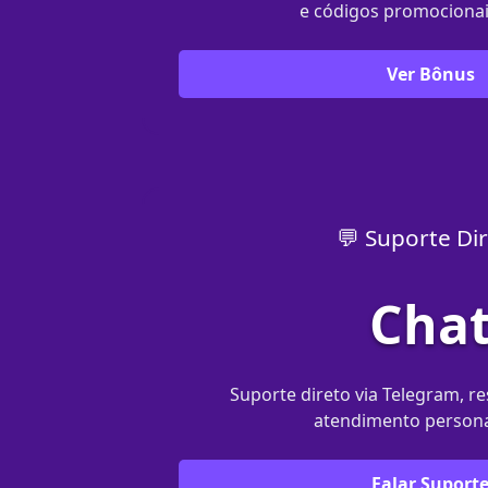
e códigos promocionai
Ver Bônus
💬 Suporte Di
Cha
Suporte direto via Telegram, r
atendimento persona
Falar Suport