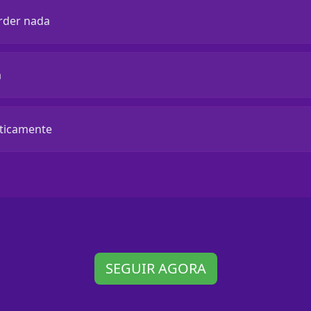
erder nada
a
aticamente
SEGUIR AGORA