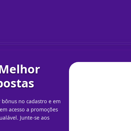
 Melhor
postas
r bônus no cadastro e em
 tem acesso a promoções
ualável. Junte-se aos