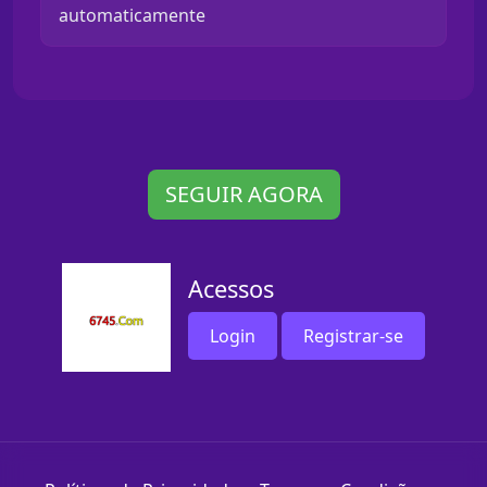
automaticamente
SEGUIR AGORA
Acessos
Login
Registrar-se