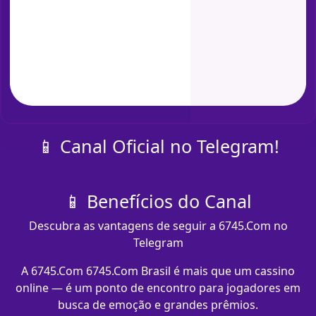
📱 Canal Oficial no Telegram!
📱 Benefícios do Canal
Descubra as vantagens de seguir a 6745.Com no
Telegram
A 6745.Com 6745.Com Brasil é mais que um cassino
online — é um ponto de encontro para jogadores em
busca de emoção e grandes prêmios.