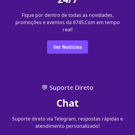
Fique por dentro de todas as novidades,
promoções e eventos da 6745.Com em tempo
real!
Ver Notícias
💬 Suporte Direto
Chat
Suporte direto via Telegram, respostas rápidas e
atendimento personalizado!