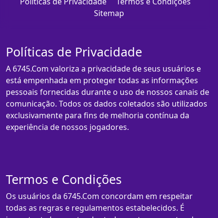
Políticas de Privacidade
Termos e Condições
Sitemap
Políticas de Privacidade
A 6745.Com valoriza a privacidade de seus usuários e
está empenhada em proteger todas as informações
pessoais fornecidas durante o uso de nossos canais de
comunicação. Todos os dados coletados são utilizados
exclusivamente para fins de melhoria contínua da
experiência de nossos jogadores.
Termos e Condições
Os usuários da 6745.Com concordam em respeitar
todas as regras e regulamentos estabelecidos. É