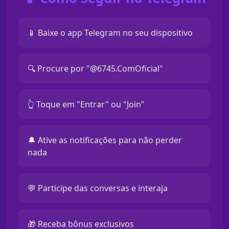
📱 Baixe o app Telegram no seu dispositivo
🔍 Procure por "@6745.ComOficial"
👆 Toque em "Entrar" ou "Join"
🔔 Ative as notificações para não perder
nada
💬 Participe das conversas e interaja
🎁 Receba bônus exclusivos