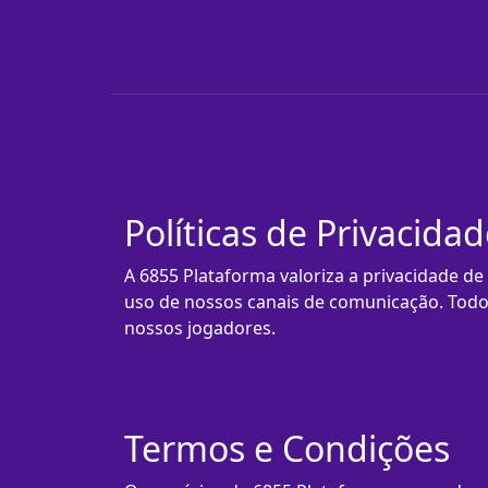
Políticas de Privacida
A 6855 Plataforma valoriza a privacidade d
uso de nossos canais de comunicação. Todos
nossos jogadores.
Termos e Condições