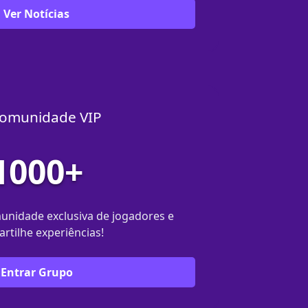
Ver Notícias
Comunidade VIP
1000+
unidade exclusiva de jogadores e
rtilhe experiências!
Entrar Grupo