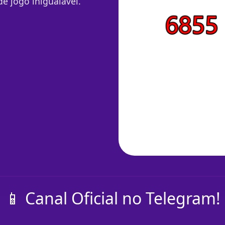
e jogo inigualável.
📱 Canal Oficial no Telegram!