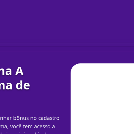
ma A
ma de
anhar bônus no cadastro
ma, você tem acesso a