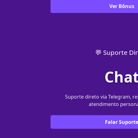
Ver Bônus
💬 Suporte Di
Cha
Suporte direto via Telegram, r
atendimento persona
Falar Suport