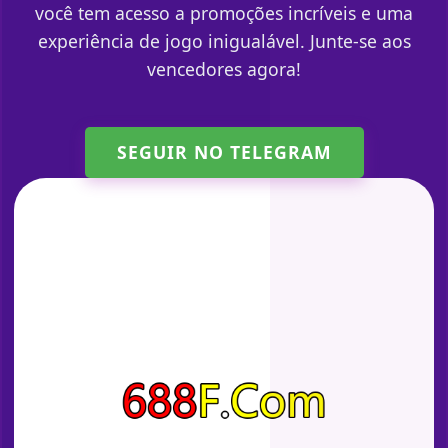
você tem acesso a promoções incríveis e uma
experiência de jogo inigualável. Junte-se aos
vencedores agora!
SEGUIR NO TELEGRAM