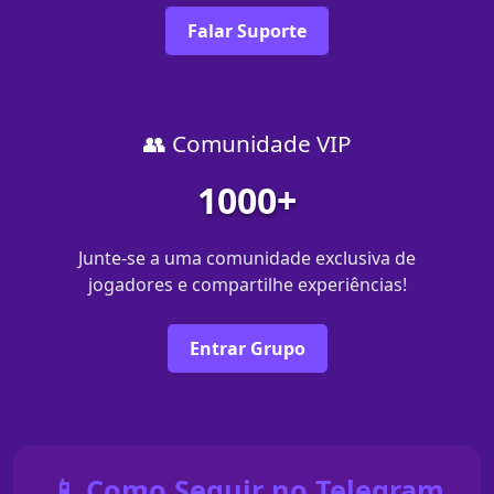
Falar Suporte
👥 Comunidade VIP
1000+
Junte-se a uma comunidade exclusiva de
jogadores e compartilhe experiências!
Entrar Grupo
📱 Como Seguir no Telegram