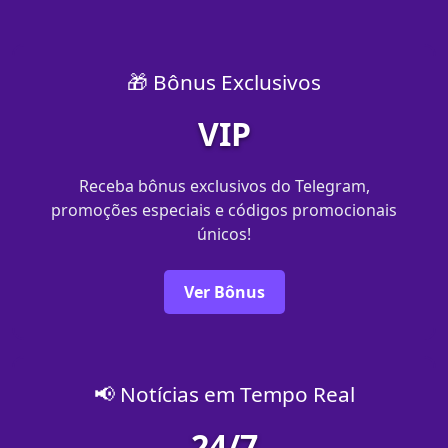
🎁 Bônus Exclusivos
VIP
Receba bônus exclusivos do Telegram,
promoções especiais e códigos promocionais
únicos!
Ver Bônus
📢 Notícias em Tempo Real
24/7