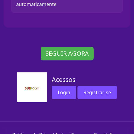
automaticamente
SEGUIR AGORA
Acessos
Login
Registrar-se