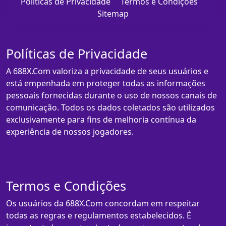
Políticas de Privacidade
Termos e Condições
Sitemap
Políticas de Privacidade
A 688X.Com valoriza a privacidade de seus usuários e
está empenhada em proteger todas as informações
pessoais fornecidas durante o uso de nossos canais de
comunicação. Todos os dados coletados são utilizados
exclusivamente para fins de melhoria contínua da
experiência de nossos jogadores.
Termos e Condições
Os usuários da 688X.Com concordam em respeitar
todas as regras e regulamentos estabelecidos. É