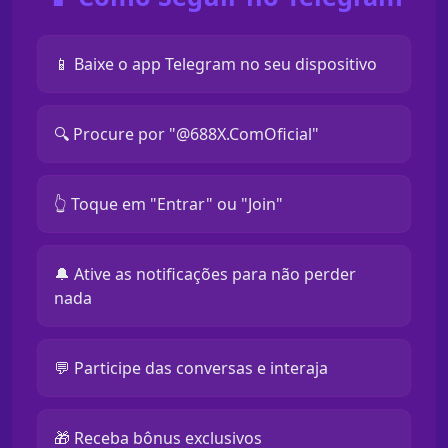
📱 Baixe o app Telegram no seu dispositivo
🔍 Procure por "@688X.ComOficial"
👆 Toque em "Entrar" ou "Join"
🔔 Ative as notificações para não perder
nada
💬 Participe das conversas e interaja
🎁 Receba bônus exclusivos