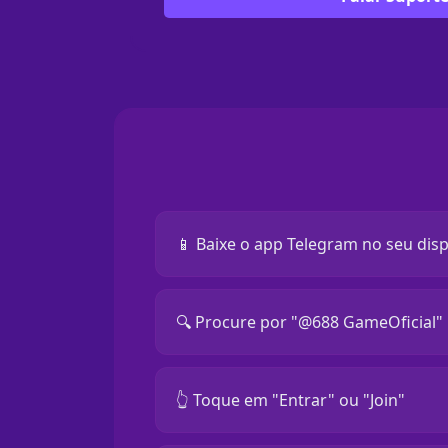
📱 Baixe o app Telegram no seu disp
🔍 Procure por "@688 GameOficial"
👆 Toque em "Entrar" ou "Join"