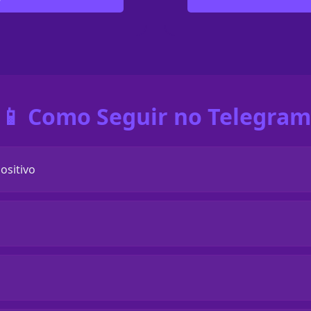
📱 Como Seguir no Telegram
ositivo