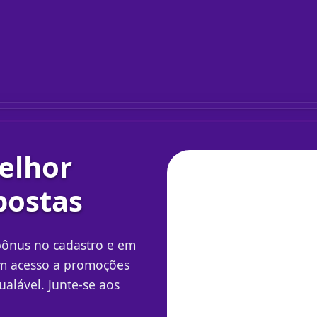
elhor
postas
bônus no cadastro e em
em acesso a promoções
ualável. Junte-se aos