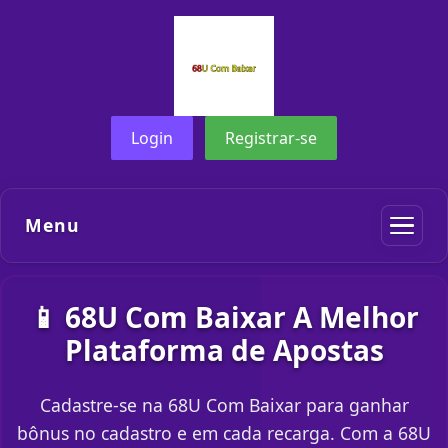
Login
Registrar-se
Menu
📱 68U Com Baixar A Melhor
Plataforma de Apostas
Cadastre-se na 68U Com Baixar para ganhar
bônus no cadastro e em cada recarga. Com a 68U