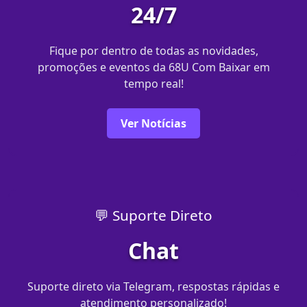
24/7
Fique por dentro de todas as novidades,
promoções e eventos da 68U Com Baixar em
tempo real!
Ver Notícias
💬 Suporte Direto
Chat
Suporte direto via Telegram, respostas rápidas e
atendimento personalizado!