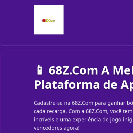
📱 68Z.Com A Me
Plataforma de A
Cadastre-se na 68Z.Com para ganhar bô
cada recarga. Com a 68Z.Com, você tem
incríveis e uma experiência de jogo inig
vencedores agora!