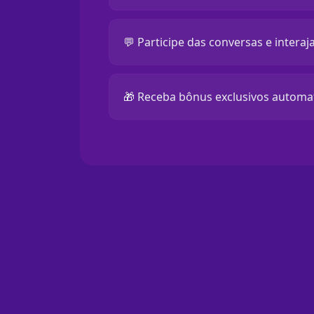
💬 Participe das conversas e interaj
🎁 Receba bônus exclusivos autom