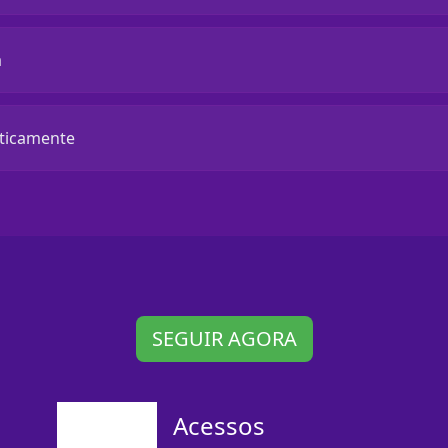
a
aticamente
SEGUIR AGORA
Acessos