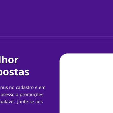
lhor
postas
nus no cadastro e em
 acesso a promoções
ualável. Junte-se aos