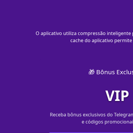
O aplicativo utiliza compressão inteligen
cache do aplicativo permit
🎁 Bônus Exclu
VIP
Receba bônus exclusivos do Telegra
e códigos promocionai