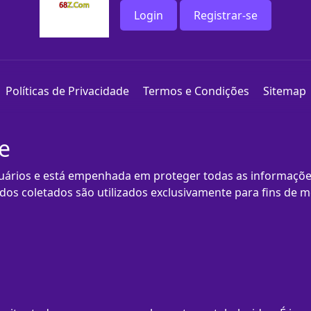
Login
Registrar-se
Políticas de Privacidade
Termos e Condições
Sitemap
de
suários e está empenhada em proteger todas as informaçõe
os coletados são utilizados exclusivamente para fins de m