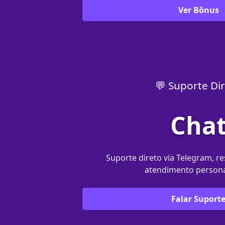
Ver Bônus
💬 Suporte Di
Cha
Suporte direto via Telegram, r
atendimento persona
Falar Suport