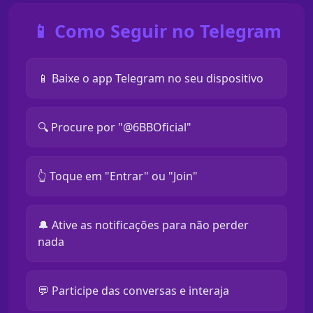
📱 Como Seguir no Telegram
📱 Baixe o app Telegram no seu dispositivo
🔍 Procure por "@6BBOficial"
👆 Toque em "Entrar" ou "Join"
🔔 Ative as notificações para não perder
nada
💬 Participe das conversas e interaja