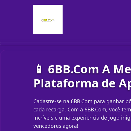
📱 6BB.Com A Me
Plataforma de A
Cadastre-se na 6BB.Com para ganhar b
cada recarga. Com a 6BB.Com, você te
incríveis e uma experiência de jogo inig
vencedores agora!