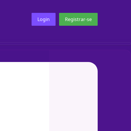
Login
Registrar-se