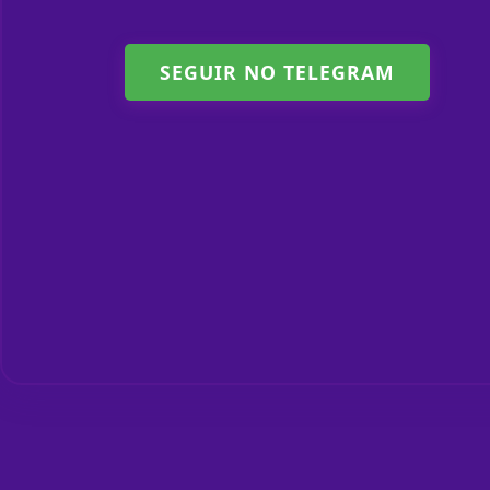
SEGUIR NO TELEGRAM