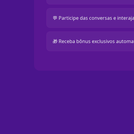
💬 Participe das conversas e interaj
🎁 Receba bônus exclusivos autom