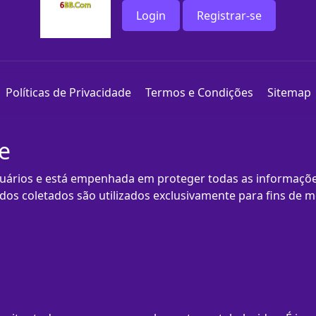
Login
Registrar-se
Políticas de Privacidade
Termos e Condições
Sitemap
de
usuários e está empenhada em proteger todas as informaçõe
os coletados são utilizados exclusivamente para fins de m