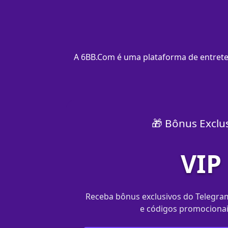
A 6BB.Com é uma plataforma de entreten
🎁 Bônus Exclu
VIP
Receba bônus exclusivos do Telegra
e códigos promocionai