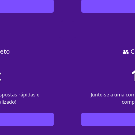
reto
👥 
t
espostas rápidas e
Junte-se a uma com
lizado!
compa
e