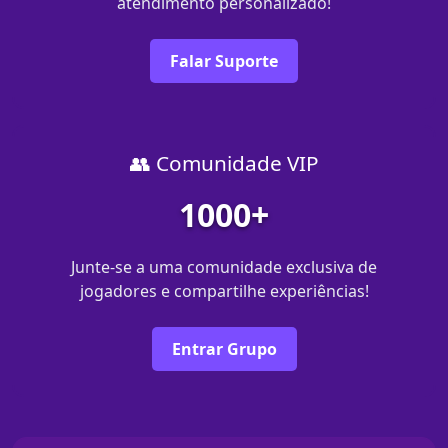
atendimento personalizado!
Falar Suporte
👥 Comunidade VIP
1000+
Junte-se a uma comunidade exclusiva de
jogadores e compartilhe experiências!
Entrar Grupo