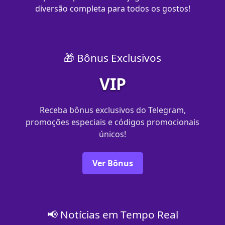
diversão completa para todos os gostos!
🎁 Bônus Exclusivos
VIP
Receba bônus exclusivos do Telegram,
promoções especiais e códigos promocionais
únicos!
Ver Bônus
📢 Notícias em Tempo Real