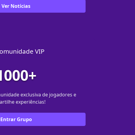
Ver Notícias
Comunidade VIP
1000+
unidade exclusiva de jogadores e
rtilhe experiências!
Entrar Grupo