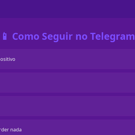
📱 Como Seguir no Telegram
ositivo
erder nada