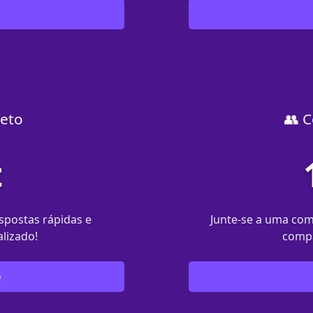
reto
👥 
t
espostas rápidas e
Junte-se a uma com
lizado!
compa
e