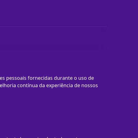
es pessoais fornecidas durante o uso de
elhoria contínua da experiência de nossos