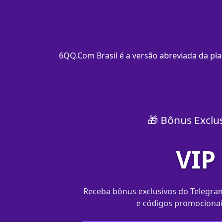
6QQ.Com Brasil é a versão abreviada da p
🎁 Bônus Exclu
VIP
Receba bônus exclusivos do Telegra
e códigos promocionai