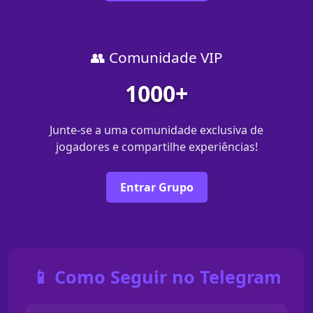
👥 Comunidade VIP
1000+
Junte-se a uma comunidade exclusiva de
jogadores e compartilhe experiências!
Entrar Grupo
📱 Como Seguir no Telegram