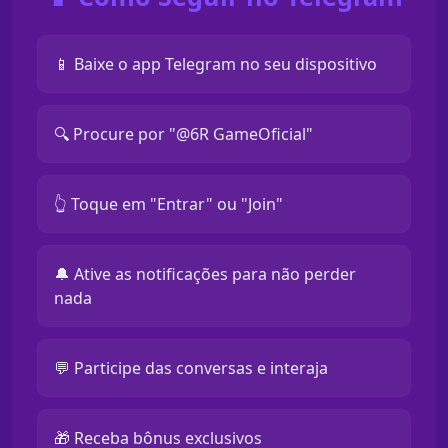
📱 Baixe o app Telegram no seu dispositivo
🔍 Procure por "@6R GameOficial"
👆 Toque em "Entrar" ou "Join"
🔔 Ative as notificações para não perder
nada
💬 Participe das conversas e interaja
🎁 Receba bônus exclusivos