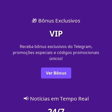
🎁 Bônus Exclusivos
VIP
Receba bônus exclusivos do Telegram,
promoções especiais e códigos promocionais
únicos!
Ver Bônus
📢 Notícias em Tempo Real
24/7