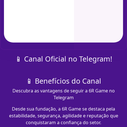
📱 Canal Oficial no Telegram!
📱 Benefícios do Canal
Descubra as vantagens de seguir a 6R Game no
Telegram
Desde sua fundação, a 6R Game se destaca pela
estabilidade, segurança, agilidade e reputação que
conquistaram a confiança do setor.