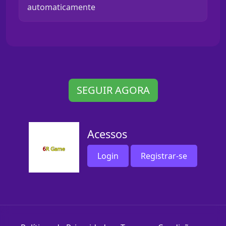
automaticamente
SEGUIR AGORA
Acessos
Login
Registrar-se