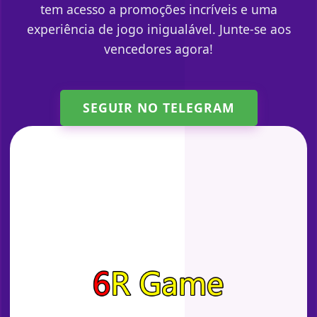
tem acesso a promoções incríveis e uma
experiência de jogo inigualável. Junte-se aos
vencedores agora!
SEGUIR NO TELEGRAM