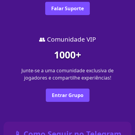
Falar Suporte
👥 Comunidade VIP
1000+
Junte-se a uma comunidade exclusiva de
jogadores e compartilhe experiências!
Entrar Grupo
📱 Como Seguir no Telegram