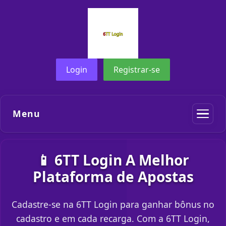
Login
Registrar-se
Menu
📱 6TT Login A Melhor
Plataforma de Apostas
Cadastre-se na 6TT Login para ganhar bônus no
cadastro e em cada recarga. Com a 6TT Login,