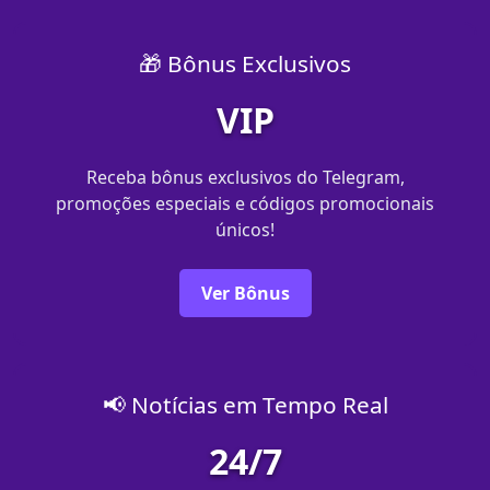
🎁 Bônus Exclusivos
VIP
Receba bônus exclusivos do Telegram,
promoções especiais e códigos promocionais
únicos!
Ver Bônus
📢 Notícias em Tempo Real
24/7