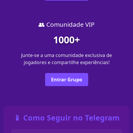
👥 Comunidade VIP
1000+
Junte-se a uma comunidade exclusiva de
jogadores e compartilhe experiências!
Entrar Grupo
📱 Como Seguir no Telegram