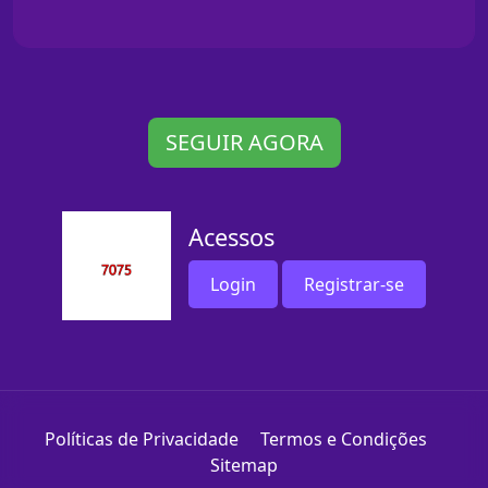
SEGUIR AGORA
Acessos
Login
Registrar-se
Políticas de Privacidade
Termos e Condições
Sitemap