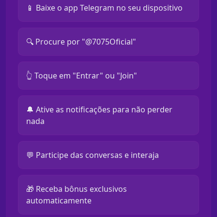
📱 Baixe o app Telegram no seu dispositivo
🔍 Procure por "@7075Oficial"
👆 Toque em "Entrar" ou "Join"
🔔 Ative as notificações para não perder
nada
💬 Participe das conversas e interaja
🎁 Receba bônus exclusivos
automaticamente