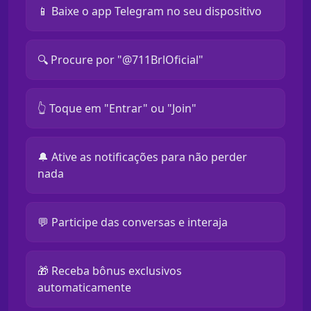
📱 Baixe o app Telegram no seu dispositivo
🔍 Procure por "@711BrlOficial"
👆 Toque em "Entrar" ou "Join"
🔔 Ative as notificações para não perder
nada
💬 Participe das conversas e interaja
🎁 Receba bônus exclusivos
automaticamente