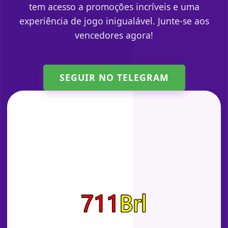
tem acesso a promoções incríveis e uma
experiência de jogo inigualável. Junte-se aos
vencedores agora!
SEGUIR NO TELEGRAM