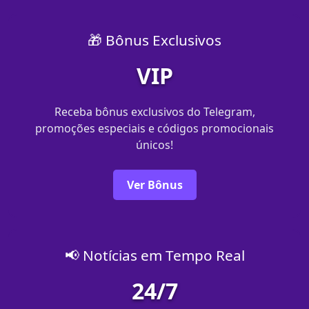
🎁 Bônus Exclusivos
VIP
Receba bônus exclusivos do Telegram,
promoções especiais e códigos promocionais
únicos!
Ver Bônus
📢 Notícias em Tempo Real
24/7