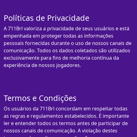
Políticas de Privacidade
A 711Brl valoriza a privacidade de seus usuários e está
empenhada em proteger todas as informações
pessoais fornecidas durante o uso de nossos canais de
comunicação. Todos os dados coletados são utilizados
exclusivamente para fins de melhoria contínua da
experiência de nossos jogadores.
Termos e Condições
Os usuários da 711Brl concordam em respeitar todas
as regras e regulamentos estabelecidos. É importante
ler e entender todos os termos antes de participar de
nossos canais de comunicação. A violação destes