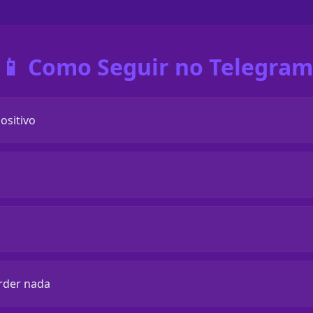
📱 Como Seguir no Telegram
ositivo
erder nada