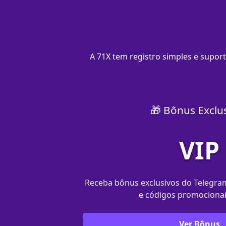
A 71X tem registro simples e supo
🎁 Bônus Exclu
VIP
Receba bônus exclusivos do Telegra
e códigos promocionai
Ver Bônus