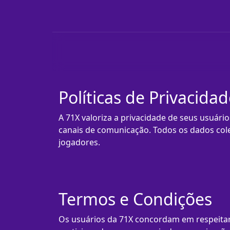
Políticas de Privacida
A 71X valoriza a privacidade de seus usuár
canais de comunicação. Todos os dados cole
jogadores.
Termos e Condições
Os usuários da 71X concordam em respeitar 